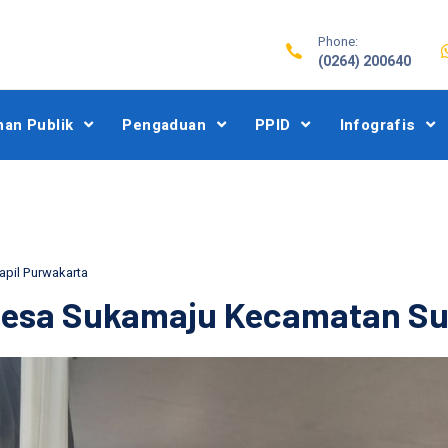
Phone:
(0264) 200640
nan Publik
Pengaduan
PPID
Infografis
apil Purwakarta
 Desa Sukamaju Kecamatan Su