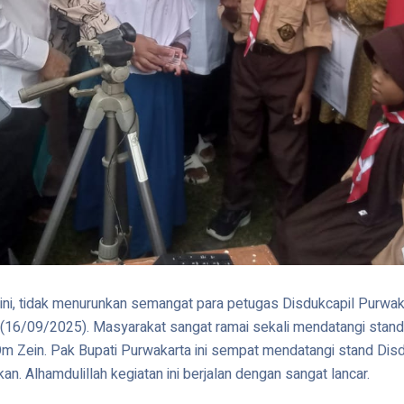
ni, tidak menurunkan semangat para petugas Disdukcapil Purwaka
6/09/2025). Masyarakat sangat ramai sekali mendatangi stand Disd
 Om Zein. Pak Bupati Purwakarta ini sempat mendatangi stand Dis
Alhamdulillah kegiatan ini berjalan dengan sangat lancar.