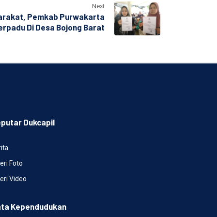
Next
arakat, Pemkab Purwakarta
erpadu Di Desa Bojong Barat
putar Dukcapil
ita
eri Foto
eri Video
ta Kependudukan