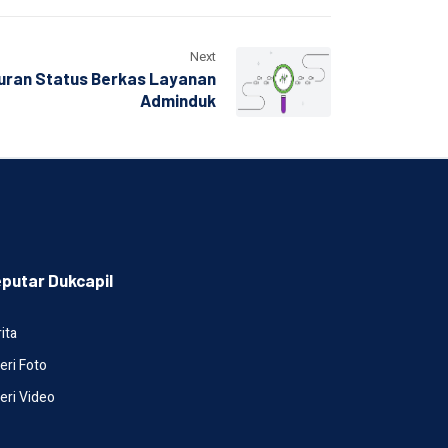
Next
suran Status Berkas Layanan
Adminduk
putar Dukcapil
ita
eri Foto
eri Video