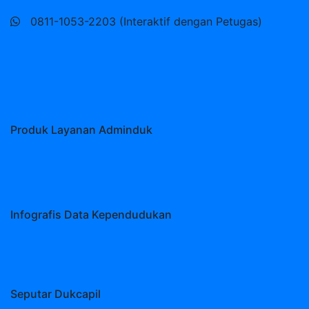
0811-1053-2203 (Interaktif dengan Petugas)
disdukpurwakarta
@disdukcapil_pwk
Disdukcapil Purwakarta
Produk Layanan Adminduk
Penelusuran Status Pelayanan
Produk Pendaftaran Penduduk
Produk Pendaftaran Sipil
Infografis Data Kependudukan
Agregat Penduduk
Agregat Pelayanan Adminduk
Indeks Kepuasan Masyarakat
Seputar Dukcapil