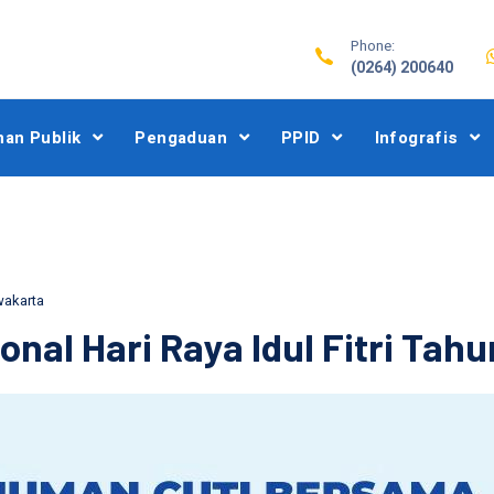
Phone:
(0264) 200640
nan Publik
Pengaduan
PPID
Infografis
wakarta
nal Hari Raya Idul Fitri Tahu