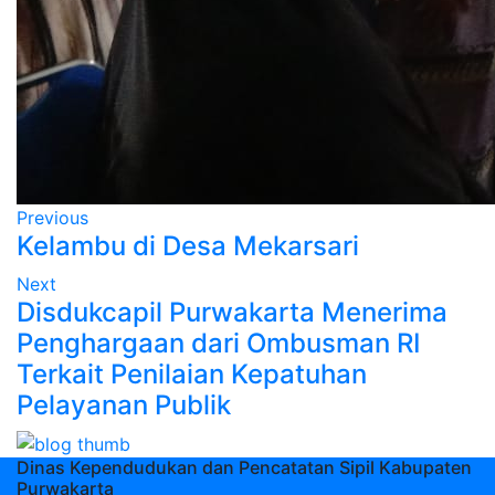
Previous
Kelambu di Desa Mekarsari
Next
Disdukcapil Purwakarta Menerima
Penghargaan dari Ombusman RI
Terkait Penilaian Kepatuhan
Pelayanan Publik
Dinas Kependudukan dan Pencatatan Sipil Kabupaten
Purwakarta