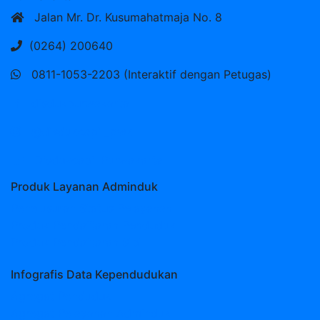
Jalan Mr. Dr. Kusumahatmaja No. 8
(0264) 200640
0811-1053-2203 (Interaktif dengan Petugas)
disdukpurwakarta
@disdukcapil_pwk
Disdukcapil Purwakarta
Produk Layanan Adminduk
Penelusuran Status Pelayanan
Produk Pendaftaran Penduduk
Produk Pendaftaran Sipil
Infografis Data Kependudukan
Agregat Penduduk
Agregat Pelayanan Adminduk